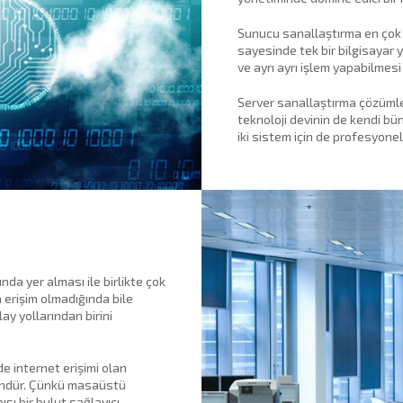
Sunucu sanallaştırma en çok 
sayesinde tek bir bilgisayar
ve ayrı ayrı işlem yapabilme
Server sanallaştırma çözümler
teknoloji devinin de kendi bü
iki sistem için de profesyon
nda yer alması ile birlikte çok
 erişim olmadığında bile
ay yollarından birini
e internet erişimi olan
ündür. Çünkü masaüstü
sı bir bulut sağlayıcı