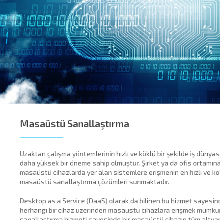
uminati
cklink
cklink Panel
cklink
cklink Panel
cklink
sal oku
Masaüstü Sanallaştırma
cklink Panel
Uzaktan çalışma yöntemlerinin hızlı ve köklü bir şekilde iş dünyası
cklink Panel
daha yüksek bir öneme sahip olmuştur. Şirket ya da ofis ortamına
masaüstü cihazlarda yer alan sistemlere erişmenin en hızlı ve kol
cklink panel
masaüstü sanallaştırma çözümleri sunmaktadır.
sal Oku
Desktop as a Service (DaaS) olarak da bilinen bu hizmet sayesind
herhangi bir cihaz üzerinden masaüstü cihazlara erişmek mümk
cklink
sanallaştırma hizmeti sayesinde bir masaüstü cihazın tüm altyapı