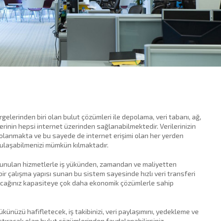
lerinden biri olan bulut çözümleri ile depolama, veri tabanı, ağ,
tlerinin hepsi internet üzerinden sağlanabilmektedir. Verilerinizin
lanmakta ve bu sayede de internet erişimi olan her yerden
n ulaşabilmenizi mümkün kılmaktadır.
sunulan hizmetlerle iş yükünden, zamandan ve maliyetten
bir çalışma yapısı sunan bu sistem sayesinde hızlı veri transferi
acağınız kapasiteye çok daha ekonomik çözümlerle sahip
yükünüzü hafifletecek, iş takibinizi, veri paylaşımını, yedekleme ve
ştıracak olan bulut çözümlerinden faydalanabilirsiniz.