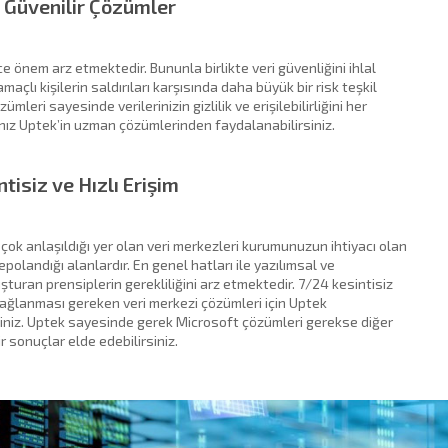
a Güvenilir Çözümler
e önem arz etmektedir. Bununla birlikte veri güvenliğini ihlal
maçlı kişilerin saldırıları karşısında daha büyük bir risk teşkil
mleri sayesinde verilerinizin gizlilik ve erişilebilirliğini her
nız Uptek’in uzman çözümlerinden faydalanabilirsiniz.
tisiz ve Hızlı Erişim
 çok anlaşıldığı yer olan veri merkezleri kurumunuzun ihtiyacı olan
epolandığı alanlardır. En genel hatları ile yazılımsal ve
turan prensiplerin gerekliliğini arz etmektedir. 7/24 kesintisiz
e sağlanması gereken veri merkezi çözümleri için Uptek
siniz. Uptek sayesinde gerek Microsoft çözümleri gerekse diğer
ir sonuçlar elde edebilirsiniz.