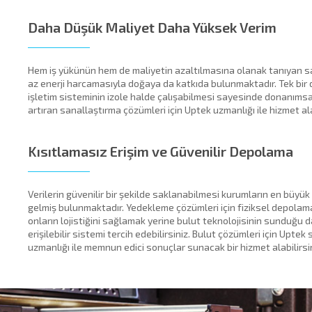
cklink panel
Daha Düşük Maliyet Daha Yüksek Verim
cklink panel
Hem iş yükünün hem de maliyetin azaltılmasına olanak tanıyan s
cklink panel
az enerji harcamasıyla doğaya da katkıda bulunmaktadır. Tek bir
işletim sisteminin izole halde çalışabilmesi sayesinde donanımsal
cklink panel
artıran sanallaştırma çözümleri için Uptek uzmanlığı ile hizmet alab
cklink panel
Kısıtlamasız Erişim ve Güvenilir Depolama
cklink panel
cklink panel
Verilerin güvenilir bir şekilde saklanabilmesi kurumların en büyük 
gelmiş bulunmaktadır. Yedekleme çözümleri için fiziksel depolam
cklink panel
onların lojistiğini sağlamak yerine bulut teknolojisinin sunduğu d
erişilebilir sistemi tercih edebilirsiniz. Bulut çözümleri için Upte
cklink panel
uzmanlığı ile memnun edici sonuçlar sunacak bir hizmet alabilirsin
cklink panel
cklink panel