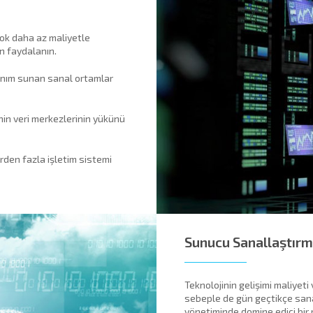
çok daha az maliyetle
n faydalanın.
llanım sunan sanal ortamlar
nin veri merkezlerinin yükünü
irden fazla işletim sistemi
Sunucu Sanallaştır
Teknolojinin gelişimi maliyeti
sebeple de gün geçtikçe sana
yönetiminde domine edici bir 