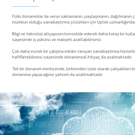
cklink panel
Fiziki donanımlar ile veriyi saklamanın, paylaşmanın, dağıtmanın 
cklink panel
mümkün olduğu sanallaştırma çözümleri için Uptek uzmanlığında
cklink panel
Bilgi ve teknoloji altyapısını konsolide ederek daha kolay bir ku
sayesinde iş yükünü ve maliyeti azaltabilirsiniz.
cklink panel
Çok daha esnek bir çalışma imkânı tanıyan sanallaştırma hizmeti
cklink panel
hafifletebilmesi sayesinde donanımsal ihtiyaç da azalmaktadır.
cklink panel
Tek bir donanım merkezinde, birbirinden izole olarak çalışabilen b
donanıma yapacağınız yatırımı da azaltmaktadır.
cklink panel
cklink panel
cklink panel
cklink panel
cklink panel