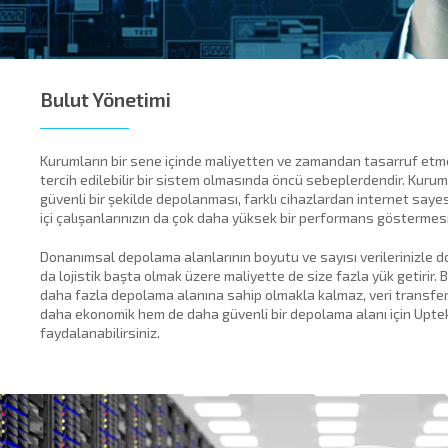
y Hacklink
cklink
cklink
Bulut Yönetimi
cklink satın al
Kurumların bir sene içinde maliyetten ve zamandan tasarruf etme
cklink panel
tercih edilebilir bir sistem olmasında öncü sebeplerdendir. Kurum
güvenli bir şekilde depolanması, farklı cihazlardan internet sayes
cklink panel
içi çalışanlarınızın da çok daha yüksek bir performans göstermesi
cklink panel
Donanımsal depolama alanlarının boyutu ve sayısı verilerinizle doğ
da lojistik başta olmak üzere maliyette de size fazla yük getirir.
cklink panel
daha fazla depolama alanına sahip olmakla kalmaz, veri transfer
daha ekonomik hem de daha güvenli bir depolama alanı için Upt
cklink panel
faydalanabilirsiniz.
cklink panel
cklink panel
cklink panel