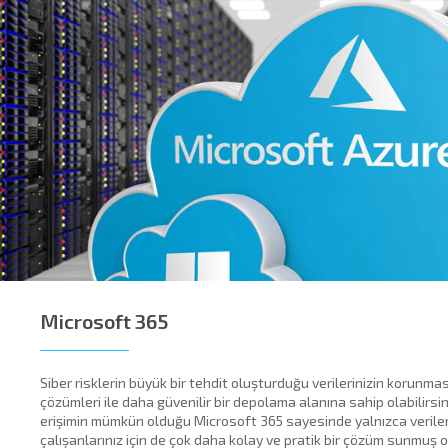
cklink panel
cklink panel
cklink panel
cklink panel
cklink
cklink panel
cklink panel
cklink panel
Microsoft 365
cklink panel
Siber risklerin büyük bir tehdit oluşturduğu verilerinizin korunmas
cklink panel
çözümleri ile daha güvenilir bir depolama alanına sahip olabilirsi
erişimin mümkün olduğu Microsoft 365 sayesinde yalnızca verilerini
cklink panel
çalışanlarınız için de çok daha kolay ve pratik bir çözüm sunmuş 