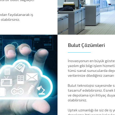
ndan faydalanarak iş
labilirsiniz.
Bulut Çözümleri
İnovasyonun en büyük gösterge
yazılım gibi bilgi işlem hizme
tümü sanal sunucularda depo
verilerinize dilediğiniz zama
Bulut teknolojisi sayesinde 
tasarruf edebilirsiniz. Esnek 
ve depolama için ihtiyaç duy
olabilirsiniz.
Uptek uzmanlığı ile siz de iş 
depolama ihtiyacınızı kolayla